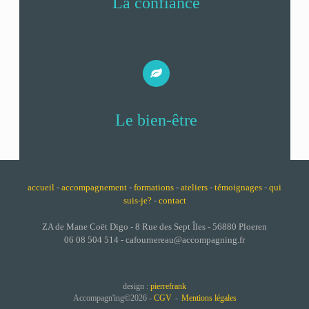
La confiance
Le bien-être
accueil
-
accompagnement
-
formations
-
ateliers
-
témoignages
-
qui
suis-je?
-
contact
ZA de Mane Coët Digo - 8 Rue des Sept Îles - 56880 Ploeren
06 08 504 514 - cafournereau@accompagning.fr
design :
pierrefrank
Accompagn'ing©2026 -
CGV
Mentions légales