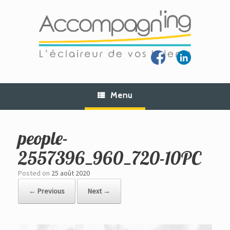
Skip
to
content
Menu
people-
2557396_960_720-10PC
Posted on
25 août 2020
← Previous
Next →