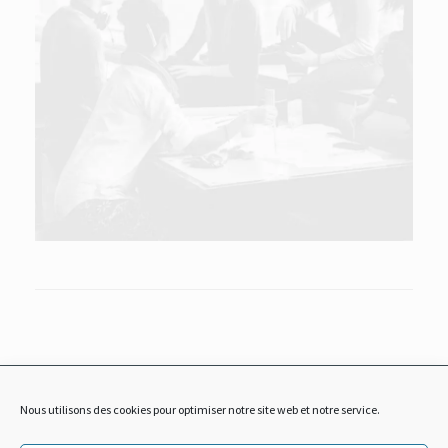
accueil
-
accompagnement
-
formations
-
ateliers
-
témoignages
-
qui
Nous utilisons des cookies pour optimiser notre site web et notre service.
suis-je?
-
contact